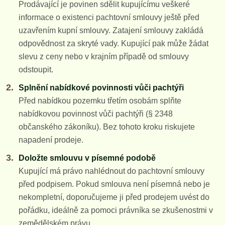
Prodávající je povinen sdělit kupujícímu veškeré
informace o existenci pachtovní smlouvy ještě před
uzavřením kupní smlouvy. Zatajení smlouvy zakládá
odpovědnost za skryté vady. Kupující pak může žádat
slevu z ceny nebo v krajním případě od smlouvy
odstoupit.
Splnění nabídkové povinnosti vůči pachtýři
Před nabídkou pozemku třetím osobám splňte
nabídkovou povinnost vůči pachtýři (§ 2348
občanského zákoníku). Bez tohoto kroku riskujete
napadení prodeje.
Doložte smlouvu v písemné podobě
Kupující má právo nahlédnout do pachtovní smlouvy
před podpisem. Pokud smlouva není písemná nebo je
nekompletní, doporučujeme ji před prodejem uvést do
pořádku, ideálně za pomoci právníka se zkušenostmi v
zemědělském právu.