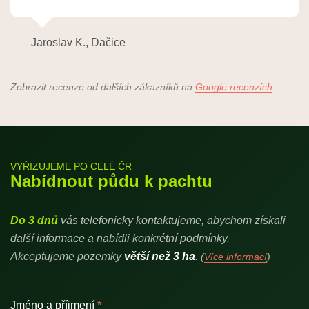
Jaroslav K., Dačice
Zobrazit recenze od dalších zákazníků na
Google recenzích
.
VYŘIZUJEME PO CELÉ ČR
Nabídnout půdu k pachtu
Do 3 dnů
vás telefonicky kontaktujeme, abychom získali
další informace a nabídli konkrétní podmínky.
Akceptujeme pozemky
větší než 3 ha
.
(
Více informací
)
Jméno a příjmení
*