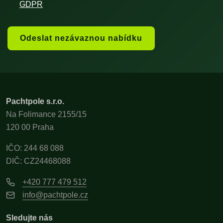
GDPR
Odeslat nezávaznou nabídku
Pachtpole s.r.o.
Na Folimance 2155/15
120 00 Praha
IČO: 244 68 088
DIČ: CZ24468088
+420 777 479 512
info@pachtpole.cz
Sledujte nás