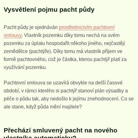
Vysvětlení pojmu pacht půdy
Pacht půdy je sjednáván
prostřednictvím pachtovní
smlouvy
. Vlastník pozemku díky tomu nechá na svém
pozemku za úplatu hospodařit někoho jiného, nejčastěji
zemědělce (pachtýře). Díky tomu má vlastník příjem ve
formě pachtovného, což je částka, kterou pachtýř platí za
využívání pozemku.
Pachtovní smlouva se uzavírá obvykle na delší časové
období, v rámci kterého si pachtýř stanoví plán výsadby a
péče o půdu tak, aby nedošlo k jejímu znehodnocení. Co se
ale stane, když půda mění majitele?
Přechází smluvený pacht na nového
vlastníka automaticky?