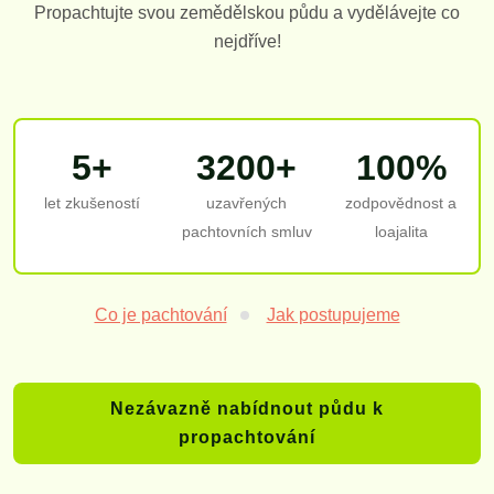
Propachtujte svou zemědělskou půdu a vydělávejte co
nejdříve!
5+
3200+
100%
let zkušeností
uzavřených
zodpovědnost a
pachtovních smluv
loajalita
Co je pachtování
Jak postupujeme
Nezávazně nabídnout půdu k
propachtování