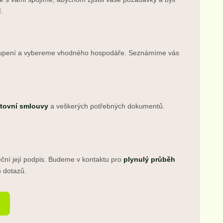
.
upení a vybereme vhodného hospodáře. Seznámíme vás
htovní smlouvy
a veškerých potřebných dokumentů.
ční její podpis. Budeme v kontaktu pro
plynulý průběh
 dotazů.