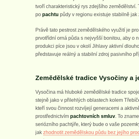
tvoří charakteristický rys zdejšího zemědělstv
po
pachtu
půdy v regionu existuje stabilně jak 
Právě tato pestrost zemědělského využití je pr
prvotřídní orná půda s nejvyšší bonitou, aby o 
produkci píce jsou v okolí Jihlavy aktivní dlou
představuje reálný a stabilní zdroj pasivního p
Zemědělské tradice Vysočiny a je
Vysočina má hluboké zemědělské tradice spojen
stejně jako v přilehlých oblastech kolem Třebí
kteří svou činnost rozvíjejí generacemi a akti
prostřednictvím
pachtovních smluv
. To zname
seriózního pachtýře, který bude o vaše pozem
jak
zhodnotit zemědělskou půdu bez jejího pro