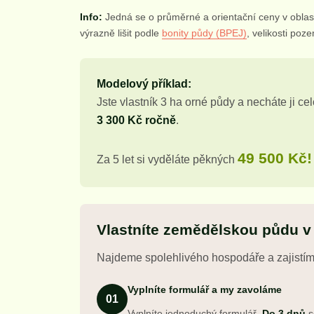
Info:
Jedná se o průměrné a orientační ceny v oblast
výrazně lišit podle
bonity půdy (BPEJ)
, velikosti poz
Modelový příklad:
Jste vlastník 3 ha orné půdy a necháte ji ce
3 300 Kč ročně
.
49 500 Kč!
Za 5 let si vyděláte pěkných
Vlastníte zemědělskou půdu v
Najdeme spolehlivého hospodáře a zajistím
Vyplníte formulář a my zavoláme
01
Vyplníte jednoduchý formulář.
Do 3 dnů
s