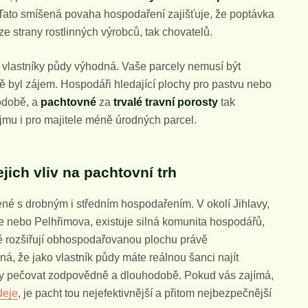
í. Tato smíšená povaha hospodaření zajišťuje, že poptávka
ze strany rostlinných výrobců, tak chovatelů.
o vlastníky půdy výhodná. Vaše parcely nemusí být
ně byl zájem. Hospodáři hledající plochy pro pastvu nebo
hodobě, a
pachtovné
za
trvalé travní porosty
tak
říjmu i pro majitele méně úrodných parcel.
jich vliv na pachtovní trh
é s drobným i středním hospodařením. V okolí Jihlavy,
če nebo Pelhřimova, existuje silná komunita hospodářů,
vně rozšiřují obhospodařovanou plochu právě
ná, že jako vlastník půdy máte reálnou šanci najít
ky pečovat zodpovědně a dlouhodobě. Pokud vás zajímá,
deje
, je pacht tou nejefektivnější a přitom nejbezpečnější