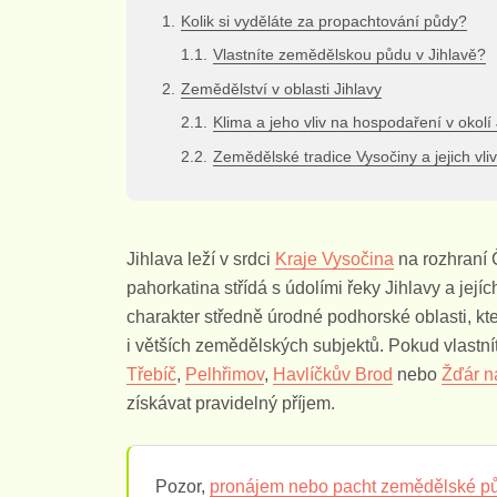
Kolik si vyděláte za propachtování půdy?
Vlastníte zemědělskou půdu v Jihlavě?
Zemědělství v oblasti Jihlavy
Klima a jeho vliv na hospodaření v okolí 
Zemědělské tradice Vysočiny a jejich vli
Jihlava leží v srdci
Kraje Vysočina
na rozhraní 
pahorkatina střídá s údolími řeky Jihlavy a jej
charakter středně úrodné podhorské oblasti, kt
i větších zemědělských subjektů. Pokud vlastní
Třebíč
,
Pelhřimov
,
Havlíčkův Brod
nebo
Žďár n
získávat pravidelný příjem.
Pozor,
pronájem nebo pacht zemědělské p