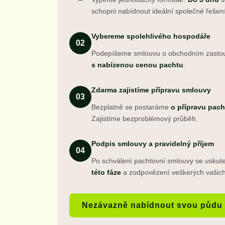
schopni nabídnout ideální společné řešení
Vybereme spolehlivého hospodáře
02
Podepíšeme smlouvu o obchodním zasto
s nabízenou cenou pachtu
.
Zdarma zajistíme přípravu smlouvy
03
Bezplatně se postaráme
o přípravu pac
Zajistíme bezproblémový průběh.
Podpis smlouvy a pravidelný příjem
04
Po schválení pachtovní smlouvy se uskute
této fáze
a zodpovězení veškerých vašich
Nezávazně nabídnout svou půdu