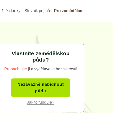
ežité články
Slovník pojmů
Pro zemědělce
Vlastníte zemědělskou
půdu?
Propachtujte
ji a vydělávejte bez starostí!
Nezávazně nabídnout
půdu
Jak to funguje?