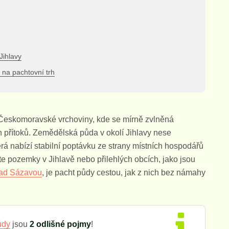
Jihlavy
v na pachtovní trh
Českomoravské vrchoviny, kde se mírně zvlněná
ích přítoků. Zemědělská půda v okolí Jihlavy nese
erá nabízí stabilní poptávku ze strany místních hospodářů
te pozemky v Jihlavě nebo přilehlých obcích, jako jsou
ad Sázavou
, je pacht půdy cestou, jak z nich bez námahy
ůdy
jsou
2 odlišné pojmy
!