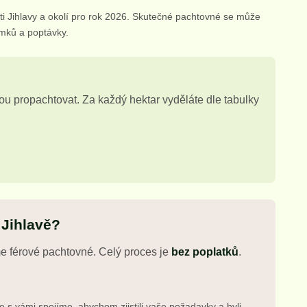
i Jihlavy a okolí pro rok 2026. Skutečné pachtovné se může
emků a poptávky.
lou propachtovat. Za každý hektar vyděláte dle tabulky
 Jihlavě?
e férové pachtovné. Celý proces je
bez poplatků
.
e s vámi spojíme, abychom zjistili vaše požadavky a byli