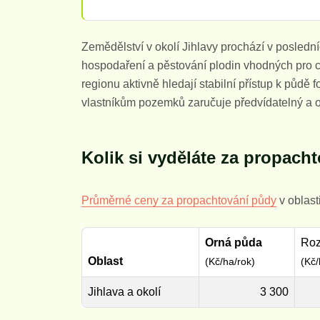
Zemědělství v okolí Jihlavy prochází v posled
hospodaření a pěstování plodin vhodných pro c
regionu aktivně hledají stabilní přístup k půd
vlastníkům pozemků zaručuje předvídatelný a o
Kolik si vyděláte za propach
Průměrné ceny za propachtování půdy
v oblasti
Orná půda
Roz
Oblast
(Kč/ha/rok)
(Kč/
Jihlava a okolí
3 300