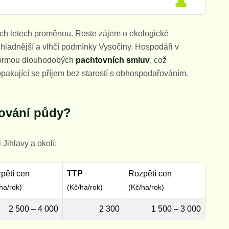
ních letech proměnou. Roste zájem o ekologické
hladnější a vlhčí podmínky Vysočiny. Hospodáři v
ě formou dlouhodobých
pachtovních smluv
, což
pakující se příjem bez starostí s obhospodařováním.
tování půdy?
 Jihlavy a okolí:
pětí cen
TTP
Rozpětí cen
ha/rok)
(Kč/ha/rok)
(Kč/ha/rok)
2 500 – 4 000
2 300
1 500 – 3 000