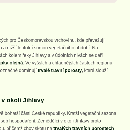
ckých pro Českomoravskou vrchovinu, kde převažují
u a nižší teplotní sumou vegetačního období. Na
ách kolem řeky Jihlavy a v údolních nivách se daří
epka olejná
. Ve vyšších a chladnějších částech regionu,
noznačně dominují
trvalé travní porosty
, které slouží
 v okolí Jihlavy
vě bohatší části České republiky. Kratší vegetační sezona
působ hospodaření. Zemědělci v okolí Jihlavy proto
nou, přičemž chov skotu na
trvalých travních porostech