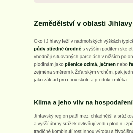
Zemědělství v oblasti Jihlavy
Okolí Jihlavy leží v nadmořských výškách typi
půdy středně úrodné
s vyšším podílem skelet
vhodněji situovaných parcelách v nižších poloh
plodinám jako
pšenice ozimá
,
ječmen
nebo
ř
zejména směrem k Žďárským vrchům, pak jed
jako základ pro chov skotu a produkci mléka.
Klima a jeho vliv na hospodaření
Jihlavský region patří mezi chladnější a srážko
a vyšší úhrny srážek ovlivňují volbu plodin i z
tradičně kombinují rostlinnou výrobu s živočiš