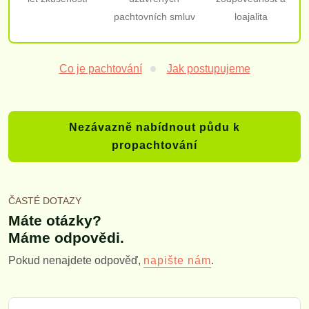
pachtovních smluv
loajalita
Co je pachtování
Jak postupujeme
Nezávazně nabídnout půdu k
propachtování
ČASTÉ DOTAZY
Máte otázky?
Máme odpovědi.
Pokud nenajdete odpověď,
.
napište nám