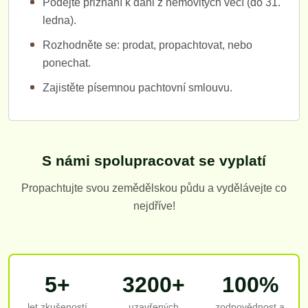
Podejte přiznání k dani z nemovitých věcí (do 31.
ledna).
Rozhodněte se: prodat, propachtovat, nebo
ponechat.
Zajistěte písemnou pachtovní smlouvu.
S námi spolupracovat se vyplatí
Propachtujte svou zemědělskou půdu a vydělávejte co
nejdříve!
5+
3200+
100%
let zkušeností
uzavřených
zodpovědnost a