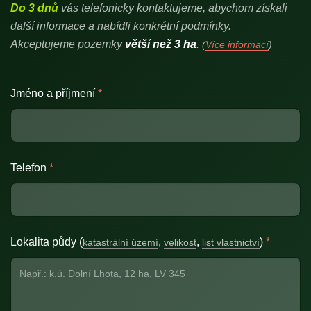
Do 3 dnů
vás telefonicky kontaktujeme, abychom získali
další informace a nabídli konkrétní podmínky.
Akceptujeme pozemky
větší než 3 ha
.
(
Více informací
)
Jméno a příjmení
*
Telefon
*
Lokalita půdy (
,
,
)
*
katastrální území
velikost
list vlastnictví