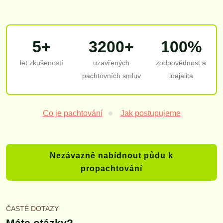
5+
3200+
100%
let zkušeností
uzavřených
zodpovědnost a
pachtovních smluv
loajalita
Co je pachtování
Jak postupujeme
Nezávazně nabídnout půdu k
propachtování
ČASTÉ DOTAZY
Máte otázky?