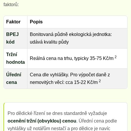
faktorů:
Faktor
Popis
BPEJ
Bonitovaná půdně ekologická jednotka:
kód
udává kvalitu půdy
Tržní
2
Reálná cena na trhu, typicky 35-75 Kč/m
hodnota
Úřední
Cena dle vyhlášky. Pro výpočet daně z
2
cena
nemovitých věcí: cca 15-22 Kč/m
Pro dědické řízení se dnes standardně vyžaduje
ocenění tržní (obvyklou) cenou
. Úřední cena podle
vyhlášky už notářům nestačí a pro dědice je navíc