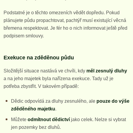
Podstatné je o těchto omezeních vědět dopředu. Pokud
plánujete půdu propachtovat, pachtýř musí existující věcná
břemena respektovat. Je fér ho o nich informovat ještě před
podpisem smlouvy.
Exekuce na zděděnou půdu
Složitější situace nastává ve chvíli, kdy
měl zesnulý dluhy
a na jeho majetek byla nařízena exekuce. Tady už je
potřeba zbystřit. V takovém případě:
Dědic odpovídá za dluhy zesnulého, ale
pouze do výše
zděděného majetku
.
Můžete
odmítnout dědictví
jako celek. Nelze si vybrat
jen pozemky bez dluhů.