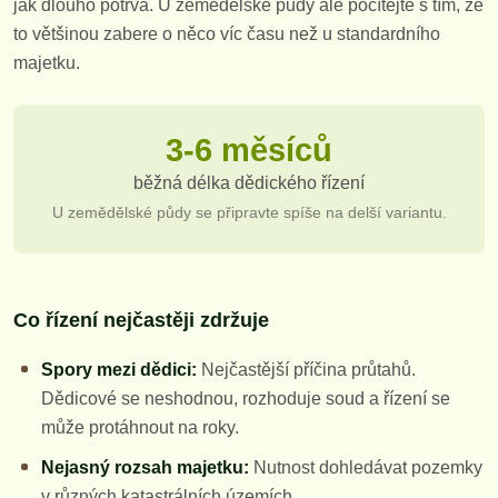
jak dlouho potrvá. U zemědělské půdy ale počítejte s tím, že
to většinou zabere o něco víc času než u standardního
majetku.
3-6 měsíců
běžná délka dědického řízení
U zemědělské půdy se připravte spíše na delší variantu.
Co řízení nejčastěji zdržuje
Spory mezi dědici:
Nejčastější příčina průtahů.
Dědicové se neshodnou, rozhoduje soud a řízení se
může protáhnout na roky.
Nejasný rozsah majetku:
Nutnost dohledávat pozemky
v různých katastrálních územích.