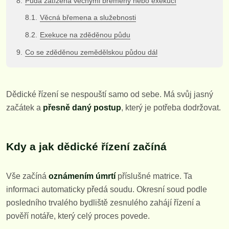
Půda zatížena věcnými břemeny nebo exekucí
Věcná břemena a služebnosti
Exekuce na zděděnou půdu
Co se zděděnou zemědělskou půdou dál
Dědické řízení se nespouští samo od sebe. Má svůj jasný
začátek a
přesně daný postup
, který je potřeba dodržovat.
Kdy a jak dědické řízení začíná
Vše začíná
oznámením úmrtí
příslušné matrice. Ta
informaci automaticky předá soudu. Okresní soud podle
posledního trvalého bydliště zesnulého zahájí řízení a
pověří notáře, který celý proces povede.