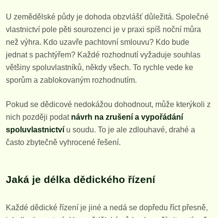
U zemědělské půdy je dohoda obzvlášť důležitá. Společné
vlastnictví pole pěti sourozenci je v praxi spíš noční můra
než výhra. Kdo uzavře pachtovní smlouvu? Kdo bude
jednat s pachtýřem? Každé rozhodnutí vyžaduje souhlas
většiny spoluvlastníků, někdy všech. To rychle vede ke
sporům a zablokovaným rozhodnutím.
Pokud se dědicové nedokážou dohodnout, může kterýkoli z
nich později podat
návrh na zrušení a vypořádání
spoluvlastnictví
u soudu. To je ale zdlouhavé, drahé a
často zbytečně vyhrocené řešení.
Jaká je délka dědického řízení
Každé dědické řízení je jiné a nedá se dopředu říct přesně,