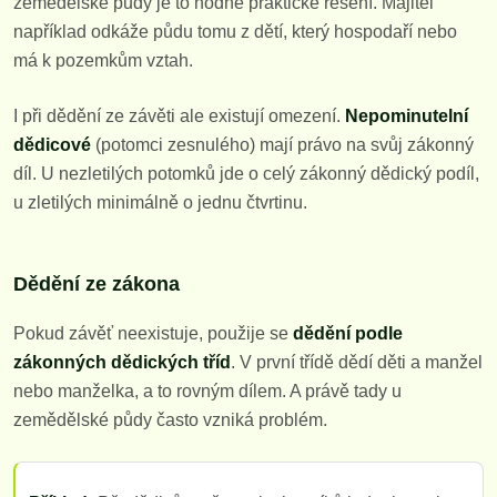
zemědělské půdy je to hodně praktické řešení. Majitel
například odkáže půdu tomu z dětí, který hospodaří nebo
má k pozemkům vztah.
I při dědění ze závěti ale existují omezení.
Nepominutelní
dědicové
(potomci zesnulého) mají právo na svůj zákonný
díl. U nezletilých potomků jde o celý zákonný dědický podíl,
u zletilých minimálně o jednu čtvrtinu.
Dědění ze zákona
Pokud závěť neexistuje, použije se
dědění podle
zákonných dědických tříd
. V první třídě dědí děti a manžel
nebo manželka, a to rovným dílem. A právě tady u
zemědělské půdy často vzniká problém.