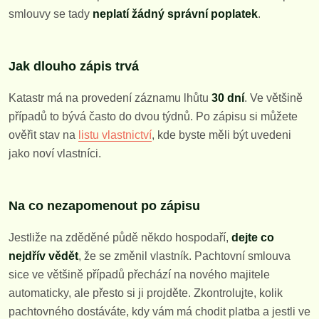
smlouvy se tady
neplatí žádný správní poplatek
.
Jak dlouho zápis trvá
Katastr má na provedení záznamu lhůtu
30 dní
. Ve většině
případů to bývá často do dvou týdnů. Po zápisu si můžete
ověřit stav na
listu vlastnictví
, kde byste měli být uvedeni
jako noví vlastníci.
Na co nezapomenout po zápisu
Jestliže na zděděné půdě někdo hospodaří,
dejte co
nejdřív vědět
, že se změnil vlastník. Pachtovní smlouva
sice ve většině případů přechází na nového majitele
automaticky, ale přesto si ji projděte. Zkontrolujte, kolik
pachtovného dostáváte, kdy vám má chodit platba a jestli ve