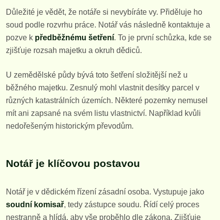
Důležité je vědět, že notáře si nevybíráte vy. Přiděluje ho
soud podle rozvrhu práce. Notář vás následně kontaktuje a
pozve k
předběžnému šetření
. To je první schůzka, kde se
zjišťuje rozsah majetku a okruh dědiců.
U zemědělské půdy bývá toto šetření složitější než u
běžného majetku. Zesnulý mohl vlastnit desítky parcel v
různých katastrálních územích. Některé pozemky nemusel
mít ani zapsané na svém listu vlastnictví. Například kvůli
nedořešeným historickým převodům.
Notář je klíčovou postavou
Notář je v dědickém řízení zásadní osoba. Vystupuje jako
soudní komisař
, tedy zástupce soudu. Řídí celý proces
nestranně a hlídá, aby vše proběhlo dle zákona. Zjišťuje