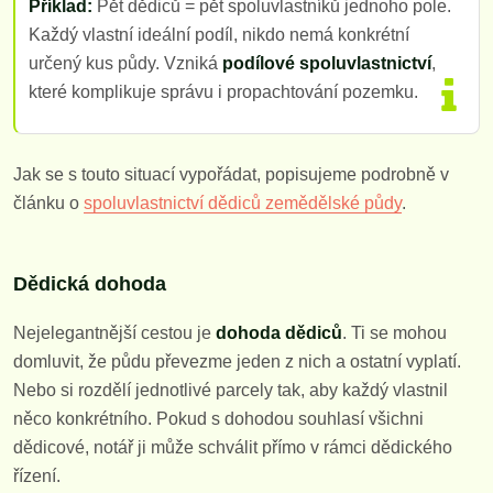
Příklad:
Pět dědiců = pět spoluvlastníků jednoho pole.
Každý vlastní ideální podíl, nikdo nemá konkrétní
určený kus půdy. Vzniká
podílové spoluvlastnictví
,
které komplikuje správu i propachtování pozemku.
Jak se s touto situací vypořádat, popisujeme podrobně v
článku o
spoluvlastnictví dědiců zemědělské půdy
.
Dědická dohoda
Nejelegantnější cestou je
dohoda dědiců
. Ti se mohou
domluvit, že půdu převezme jeden z nich a ostatní vyplatí.
Nebo si rozdělí jednotlivé parcely tak, aby každý vlastnil
něco konkrétního. Pokud s dohodou souhlasí všichni
dědicové, notář ji může schválit přímo v rámci dědického
řízení.