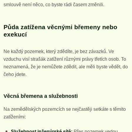
smlouvě není něco, co byste rádi časem změnili.
Půda zatížena věcnými břemeny nebo
exekucí
Ne každý pozemek, který zdědíte, je bez závazků. Ve
vzduchu visí strašák zatížení různými právy třetích osob. To
neznamená, že je nemůžete zdědit, ale měli byste vědět, do
čeho jdete.
Věcná břemena a služebnosti
Na zemědělských pozemcích se nejčastěji setkáte s těmito
zatíženími:
Služebnost inženýrské sítě:
Přes pozemek vedou