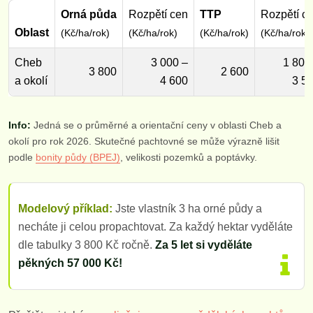
Orná půda
Rozpětí cen
TTP
Rozpětí c
Oblast
(Kč/ha/rok)
(Kč/ha/rok)
(Kč/ha/rok)
(Kč/ha/rok)
Cheb
3 000 –
1 800
3 800
2 600
a okolí
4 600
3 5
Info:
Jedná se o průměrné a orientační ceny v oblasti Cheb a
okolí pro rok 2026. Skutečné pachtovné se může výrazně lišit
podle
bonity půdy (BPEJ)
, velikosti pozemků a poptávky.
Modelový příklad:
Jste vlastník 3 ha orné půdy a
necháte ji celou propachtovat. Za každý hektar vyděláte
dle tabulky 3 800 Kč ročně.
Za 5 let si vyděláte
pěkných 57 000 Kč!