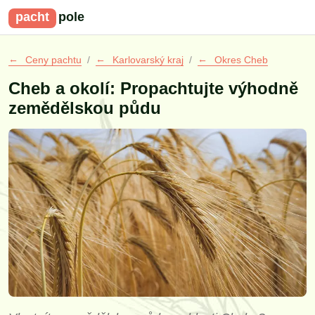
pacht
pole
Ceny pachtu
Karlovarský kraj
Okres Cheb
Cheb a okolí: Propachtujte výhodně
zemědělskou půdu