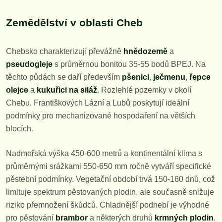
Zemědělství v oblasti Cheb
Chebsko charakterizují převážně
hnědozemě
a
pseudogleje
s průměrnou bonitou 35-55 bodů BPEJ. Na
těchto půdách se daří především
pšenici
,
ječmenu
,
řepce
olejce
a
kukuřici na siláž
. Rozlehlé pozemky v okolí
Chebu, Františkových Lázní a Lubů poskytují ideální
podmínky pro mechanizované hospodaření na větších
blocích.
Nadmořská výška 450-600 metrů a kontinentální klima s
průměrnými srážkami 550-650 mm ročně vytváří specifické
pěstební podmínky. Vegetační období trvá 150-160 dnů, což
limituje spektrum pěstovaných plodin, ale současně snižuje
riziko přemnožení škůdců. Chladnější podnebí je výhodné
pro pěstování
brambor
a některých druhů
krmných plodin
.