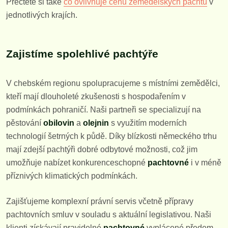
Přečtěte si také
co ovlivňuje cenu zemědělských pachtů
v
jednotlivých krajích.
Zajistíme spolehlivé pachtýře
V chebském regionu spolupracujeme s místními zemědělci,
kteří mají dlouholeté zkušenosti s hospodařením v
podmínkách pohraničí. Naši partneři se specializují na
pěstování
obilovin
a
olejnin
s využitím moderních
technologií šetrných k půdě. Díky blízkosti německého trhu
mají zdejší pachtýři dobré odbytové možnosti, což jim
umožňuje nabízet konkurenceschopné
pachtovné
i v méně
příznivých klimatických podmínkách.
Zajišťujeme komplexní právní servis včetně přípravy
pachtovních smluv v souladu s aktuální legislativou. Naši
klienti získávají pravidelné
pachtovné
vyplácené předem