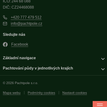
IČO: 244 68 088
DIČ: CZ24468088
+420 777 479 512
info@pachtpole.cz
Sledujte nás
Facebook
Základní navigace
Pachtování půdy v jednotlivých krajích
© 2026 Pachtpole s.r.o.
Mapa webu
Podmínky cookies
Nastavit cookies