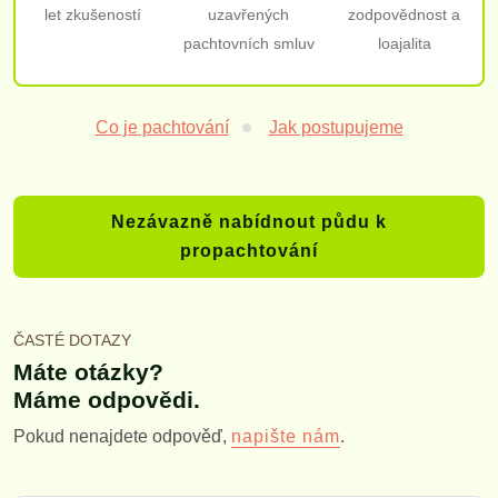
let zkušeností
uzavřených
zodpovědnost a
pachtovních smluv
loajalita
Co je pachtování
Jak postupujeme
Nezávazně nabídnout půdu k
propachtování
ČASTÉ DOTAZY
Máte otázky?
Máme odpovědi.
Pokud nenajdete odpověď,
.
napište nám