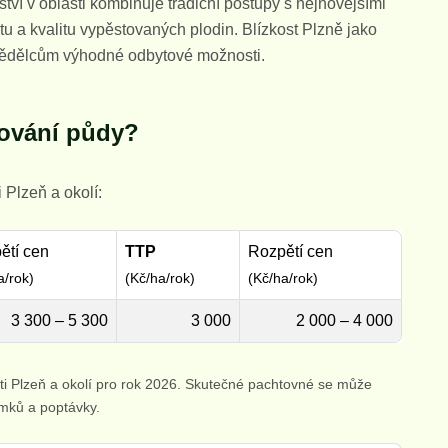
ví v oblasti kombinuje tradiční postupy s nejnovějšími
tu a kvalitu vypěstovaných plodin. Blízkost Plzně jako
mědělcům výhodné odbytové možnosti.
tování půdy?
 Plzeň a okolí:
ětí cen
TTP
Rozpětí cen
a/rok)
(Kč/ha/rok)
(Kč/ha/rok)
3 300 – 5 300
3 000
2 000 – 4 000
ti Plzeň a okolí pro rok 2026. Skutečné pachtovné se může
emků a poptávky.