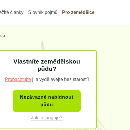
ežité články
Slovník pojmů
Pro zemědělce
ůdu
Vlastníte zemědělskou
půdu?
Propachtujte
ji a vydělávejte bez starostí!
Nezávazně nabídnout
půdu
Jak to funguje?