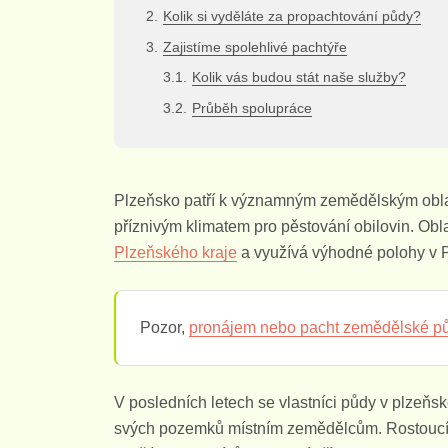
Kolik si vyděláte za propachtování půdy?
Zajistíme spolehlivé pachtýře
Kolik vás budou stát naše služby?
Průběh spolupráce
Plzeňsko patří k významným zemědělským obla
příznivým klimatem pro pěstování obilovin. Obl
Plzeňského kraje
a využívá výhodné polohy v P
Pozor,
pronájem nebo pacht zemědělské p
V posledních letech se vlastníci půdy v plzeňs
svých pozemků místním zemědělcům. Rostoucí p