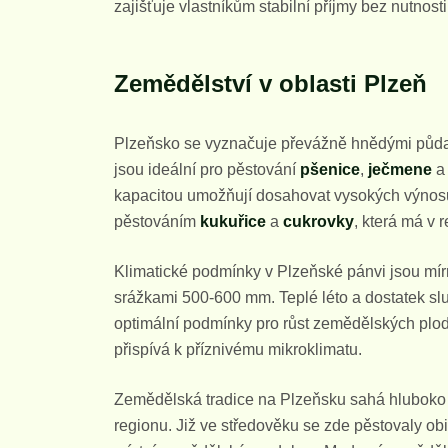
zajišťuje vlastníkům stabilní příjmy bez nutnost
Zemědělství v oblasti Plzeň
Plzeňsko se vyznačuje převážně hnědými půdam
jsou ideální pro pěstování
pšenice
,
ječmene
kapacitou umožňují dosahovat vysokých výnosů
pěstováním
kukuřice
a
cukrovky
, která má v 
Klimatické podmínky v Plzeňské pánvi jsou mír
srážkami 500-600 mm. Teplé léto a dostatek sl
optimální podmínky pro růst zemědělských plod
přispívá k příznivému mikroklimatu.
Zemědělská tradice na Plzeňsku sahá hluboko d
regionu. Již ve středověku se zde pěstovaly ob