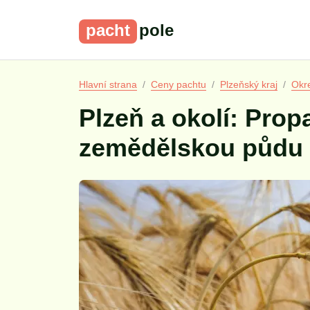
pacht
pole
Hlavní strana
Ceny pachtu
Plzeňský kraj
Okr
Plzeň a okolí: Pro
zemědělskou půdu