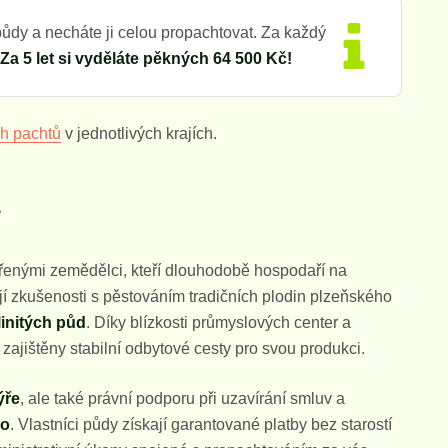
půdy a necháte ji celou propachtovat. Za každý
Za 5 let si vyděláte pěkných 64 500 Kč!
ch pachtů
v jednotlivých krajích.
e
ěřenými zemědělci, kteří dlouhodobě hospodaří na
jí zkušenosti s pěstováním tradičních plodin plzeňského
linitých půd
. Díky blízkosti průmyslových center a
zajištěny stabilní odbytové cesty pro svou produkci.
ýře
, ale také právní podporu při uzavírání smluv a
ho
. Vlastníci půdy získají garantované platby bez starostí