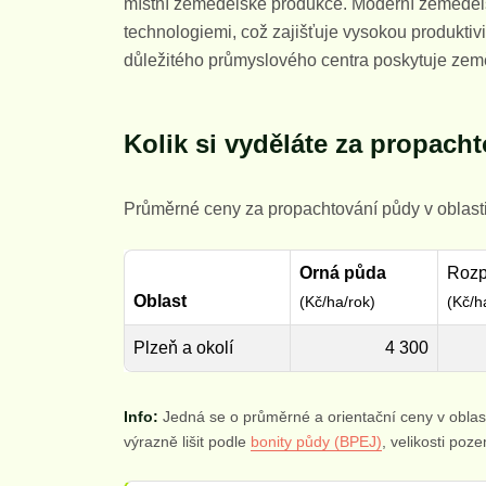
místní zemědělské produkce. Moderní zemědělst
technologiemi, což zajišťuje vysokou produktivi
důležitého průmyslového centra poskytuje ze
Kolik si vyděláte za propach
Průměrné ceny za propachtování půdy v oblasti
Orná půda
Rozp
Oblast
(Kč/ha/rok)
(Kč/h
Plzeň a okolí
4 300
Info:
Jedná se o průměrné a orientační ceny v oblas
výrazně lišit podle
bonity půdy (BPEJ)
, velikosti poz