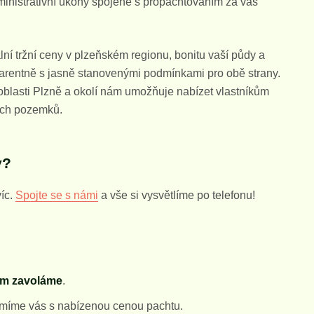
nistrativní úkony spojené s propachtováním za vás
í tržní ceny v plzeňském regionu, bonitu vaší půdy a
sparentně s jasně stanovenými podmínkami pro obě strany.
blasti Plzně a okolí nám umožňuje nabízet vlastníkům
ich pozemků.
y?
íc.
Spojte se s námi
a vše si vysvětlíme po telefonu!
ám zavoláme
.
míme vás s nabízenou cenou pachtu.