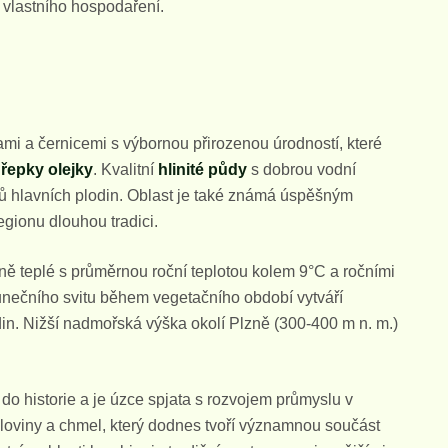
i vlastního hospodaření.
i a černicemi s výbornou přirozenou úrodností, které
a
řepky olejky
. Kvalitní
hlinité půdy
s dobrou vodní
 hlavních plodin. Oblast je také známá úspěšným
regionu dlouhou tradici.
ně teplé s průměrnou roční teplotou kolem 9°C a ročními
unečního svitu během vegetačního období vytváří
in. Nižší nadmořská výška okolí Plzně (300-400 m n. m.)
o historie a je úzce spjata s rozvojem průmyslu v
iloviny a chmel, který dodnes tvoří významnou součást