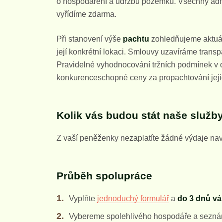
o hospodaření a údržbu pozemků. Všechny admi
vyřídíme zdarma.
Při stanovení výše
pachtu
zohledňujeme aktuáln
její konkrétní lokaci. Smlouvy uzavíráme tran
Pravidelné vyhodnocování tržních podmínek v o
konkurenceschopné ceny za propachtování jej
Kolik vás budou stát naše služb
Z vaší peněženky nezaplatíte žádné výdaje nav
Průběh spolupráce
Vyplňte
jednoduchý formulář
a
do 3 dnů v
Vybereme spolehlivého hospodáře a sezná