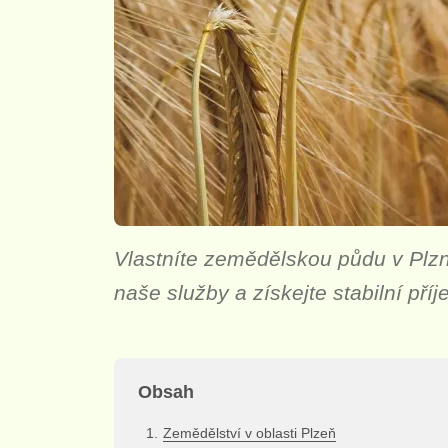
Vlastníte zemědělskou půdu v Plzni
naše služby a získejte stabilní pří
Obsah
Zemědělství v oblasti Plzeň