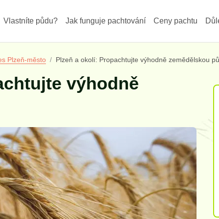
Vlastníte půdu?
Jak funguje pachtování
Ceny pachtu
Důl
es Plzeň-město
Plzeň a okolí: Propachtujte výhodně zemědělskou p
pachtujte výhodně