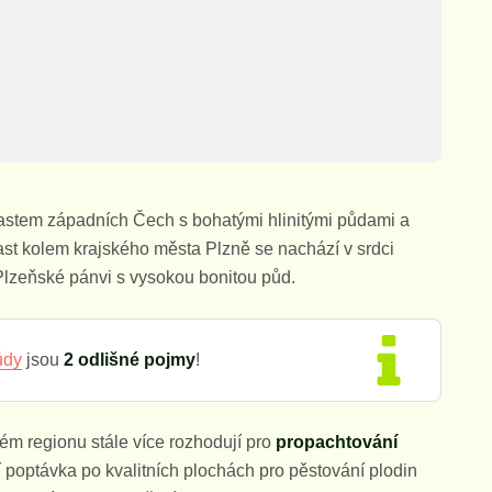
stem západních Čech s bohatými hlinitými půdami a
ast kolem krajského města Plzně se nachází v srdci
lzeňské pánvi s vysokou bonitou půd.
ůdy
jsou
2 odlišné pojmy
!
kém regionu stále více rozhodují pro
propachtování
optávka po kvalitních plochách pro pěstování plodin